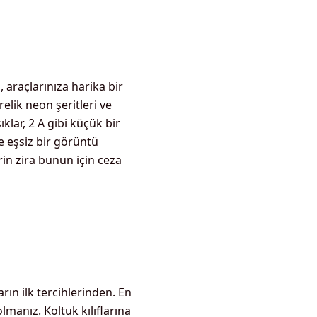
, araçlarınıza harika bir
elik neon şeritleri ve
klar, 2 A gibi küçük bir
e eşsiz bir görüntü
in zira bunun için ceza
rın ilk tercihlerinden. En
lmanız. Koltuk kılıflarına