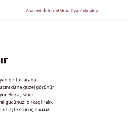
Anasayfa
İnternet
Mobil
Oyun
Teknoloji
ır
yan bir tür araba
racını daha güzel görünür
r. Birkaç sihirli
al gücünüz, birkaç liralık
iniz. İşte sizin için
ucuz