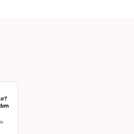
ır?
Adım
de