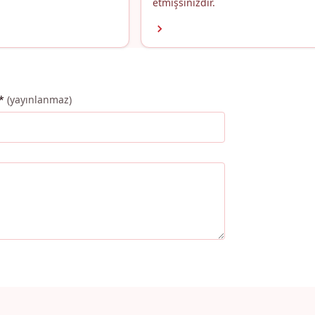
etmişsinizdir.
*
(yayınlanmaz)