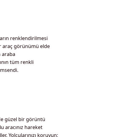
arın renklendirilmesi
bir araç görünümü elde
n araba
ının tüm renkli
imsendi.
de güzel bir görüntü
 Bu aracınız hareket
er. Yolcularınızı koruyun;