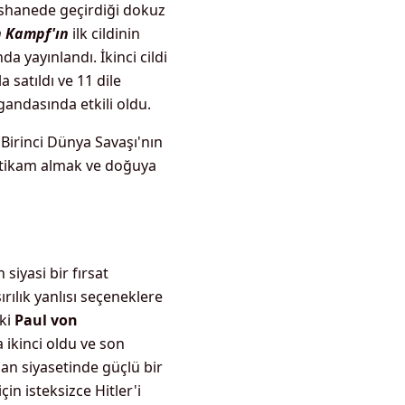
pishanede geçirdiği dokuz
 Kampf'ın
ilk cildinin
da yayınlandı. İkinci cildi
 satıldı ve 11 dile
agandasında etkili oldu.
, Birinci Dünya Savaşı'nın
ntikam almak ve doğuya
n siyasi bir fırsat
rılık yanlısı seçeneklere
aki
Paul von
a ikinci oldu ve son
man siyasetinde güçlü bir
in isteksizce Hitler'i