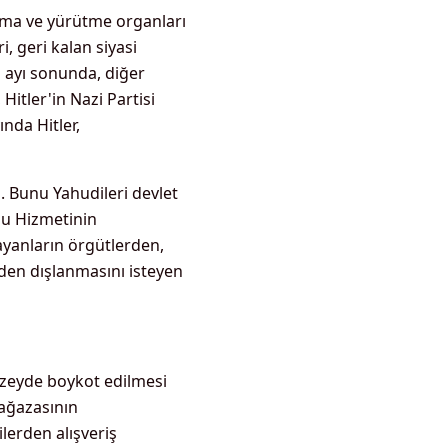
ama ve yürütme organları
, geri kalan siyasi
n ayı sonunda, diğer
Hitler'in Nazi Partisi
ında Hitler,
i. Bunu Yahudileri devlet
mu Hizmetinin
ayanların örgütlerden,
en dışlanmasını isteyen
düzeyde boykot edilmesi
Mağazasının
lerden alışveriş