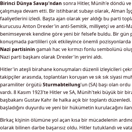
Birinci Dünya Savaşı'ndan
sonra Hitler, Münih'e döndü ve
çalışmaya devam etti. Bir istihbarat subayı olarak, Alman İşç
faaliyetlerini izledi. Başta ajan olarak yer aldığı bu parti top
kurucusu Anton Drexler'in anti-Semitik, milliyetçi ve anti-Mar
benimseyerek kendine göre yeni bir felsefe buldu. Bir gün pa
konuşmada partilileri çok etkileyince önemli pozisyonlarda
Nazi partisinin
gamalı hac ve kırmızı fonlu sembolünü oluşt
Nazi parti başkanı olarak Drexler'in yerini aldı.
Hitler'in ateşli birahane konuşmaları düzenli izleyicileri çek
takipçiler arasında, toplantıları koruyan ve sık sık siyasi mu
paramiliter örgütü
Sturmabteilung
'un (SA) başı olan ordu
vardı. 8 Kasım 1923'te Hitler ve SA, Münih'teki büyük bir b
başbakanı Gustav Kahr ile halka açık bir toplantı düzenledi. 
başladığını duyurdu ve yeni bir hükümetin kurulacağını ilan 
Birkaç kişinin ölümüne yol açan kısa bir mücadelenin ardı
olarak bilinen darbe başarısız oldu. Hitler tutuklandı ve va