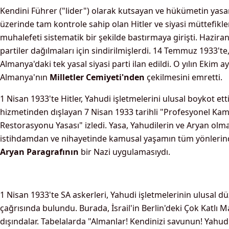
Kendini Führer ("lider") olarak kutsayan ve hükümetin yas
üzerinde tam kontrole sahip olan Hitler ve siyasi müttefikleri
muhalefeti sistematik bir şekilde bastırmaya girişti. Hazira
partiler dağılmaları için sindirilmişlerdi. 14 Temmuz 1933'te, 
Almanya'daki tek yasal siyasi parti ilan edildi. O yılın Ekim ay
Almanya'nın
Milletler Cemiyeti'nden
çekilmesini emretti.
1 Nisan 1933'te Hitler, Yahudi işletmelerini ulusal boykot ett
hizmetinden dışlayan 7 Nisan 1933 tarihli "Profesyonel Ka
Restorasyonu Yasası" izledi. Yasa, Yahudilerin ve Aryan olm
istihdamdan ve nihayetinde kamusal yaşamın tüm yönlerind
Aryan Paragrafının
bir Nazi uygulamasıydı.
1 Nisan 1933'te SA askerleri, Yahudi işletmelerinin ulusal 
çağrısında bulundu. Burada, İsrail'in Berlin'deki Çok Katlı 
dışındalar. Tabelalarda "Almanlar! Kendinizi savunun! Yahudi