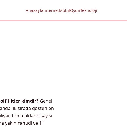
Anasayfa
İnternet
Mobil
Oyun
Teknoloji
olf Hitler kimdir?
Genel
ında ilk sırada gösterilen
lışan toplulukların sayısı
na yakın Yahudi ve 11