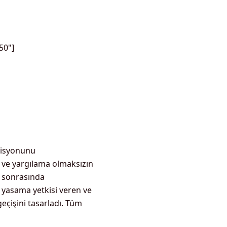
50"]
ozisyonunu
 ve yargılama olmaksızın
n sonrasında
am yasama yetkisi veren ve
eçişini tasarladı. Tüm