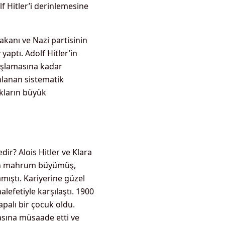
f Hitler’i derinlemesine
akanı ve Nazi partisinin
yaptı. Adolf Hitler’in
başlamasına kadar
lanan sistematik
kların büyük
dir? Alois Hitler ve Klara
nden mahrum büyümüş,
amıştı. Kariyerine güzel
efetiyle karşılaştı. 1900
palı bir çocuk oldu.
asına müsaade etti ve