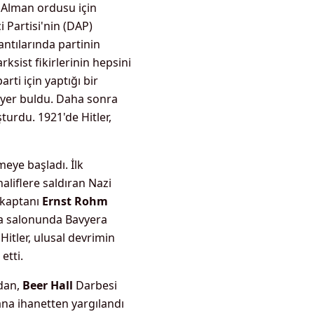
 Alman ordusu için
i Partisi'nin (DAP)
lantılarında partinin
ksist fikirlerinin hepsini
rti için yaptığı bir
 yer buldu. Daha sonra
urdu. 1921'de Hitler,
meye başladı. İlk
haliflere saldıran Nazi
 kaptanı
Ernst Rohm
ira salonunda Bavyera
Hitler, ulusal devrimin
etti.
ndan,
Beer Hall
Darbesi
tana ihanetten yargılandı