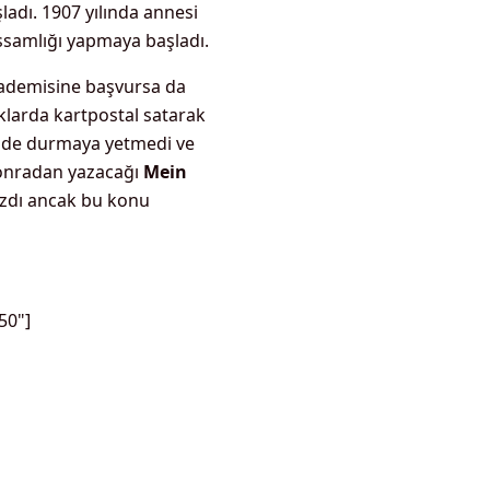
şladı. 1907 yılında annesi
ssamlığı yapmaya başladı.
Akademisine başvursa da
aklarda kartpostal satarak
inde durmaya yetmedi ve
sonradan yazacağı
Mein
yazdı ancak bu konu
50"]