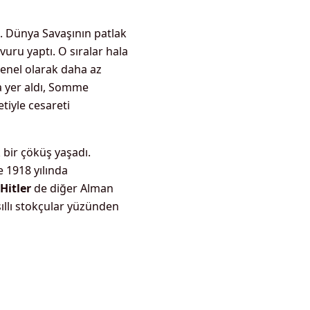
 I. Dünya Savaşının patlak
uru yaptı. O sıralar hala
genel olarak daha az
ta yer aldı, Somme
tiyle cesareti
 bir çöküş yaşadı.
 1918 yılında
Hitler
de diğer Alman
sıllı stokçular yüzünden