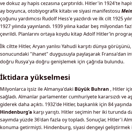
ve dokuz ay hapis cezasına çarptırıldı. Hitler'in 1924'te ha
ay boyunca, otobiyografik kitabı ve siyasi manifestosu
Mein
çoğunu yardımcısı Rudolf Hess'e yazdırdı ve ilk cilt 1925 yılın
1927 yılında yayınlandı. 1939 yılına kadar beş milyondan fazla
çevrildi. Planlarını ortaya koydu kitap Adolf Hitler’in progr
İlk ciltte Hitler, Aryan yanlısı Yahudi karşıtı dünya görüşünü
sonucundaki "ihanet" duygusuyla paylaşarak Fransa'dan i
doğru Rusya'ya doğru genişlemek için çağrıda bulundu.
İktidara yükselmesi
Milyonlarca işsiz ile Almanya'daki
Büyük Buhran
, Hitler içi
sağladı. Almanlar parlamenter cumhuriyete kararsızdı ve aşı
giderek daha açıktı. 1932'de Hitler, başkanlık için 84 yaşınd
Hindenburg'a
karşı yarıştı. Hitler seçimin her iki turunda d
sayımda yüzde 36'dan fazla oy topladı. Sonuçlar, Hitler'i Al
konuma getirmişti. Hindenburg, siyasi dengeyi geliştirmek iç