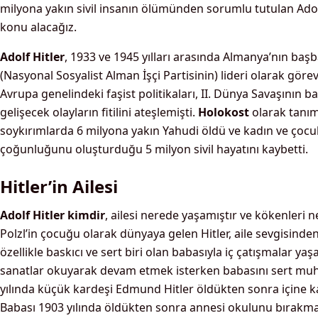
milyona yakın sivil insanın ölümünden sorumlu tutulan Adol
konu alacağız.
Adolf Hitler
, 1933 ve 1945 yılları arasında Almanya’nın başb
(Nasyonal Sosyalist Alman İşçi Partisinin) lideri olarak görev 
Avrupa genelindeki faşist politikaları, II. Dünya Savaşının 
gelişecek olayların fitilini ateşlemişti.
Holokost
olarak tanım
soykırımlarda 6 milyona yakın Yahudi öldü ve kadın ve çocu
çoğunluğunu oluşturduğu 5 milyon sivil hayatını kaybetti.
Hitler’in Ailesi
Adolf Hitler kimdir
, ailesi nerede yaşamıştır ve kökenleri ne
Polzl’in çocuğu olarak dünyaya gelen Hitler, aile sevgisi
özellikle baskıcı ve sert biri olan babasıyla iç çatışmalar yaş
sanatlar okuyarak devam etmek isterken babasını sert muhal
yılında küçük kardeşi Edmund Hitler öldükten sonra içine ka
Babası 1903 yılında öldükten sonra annesi okulunu bırakm